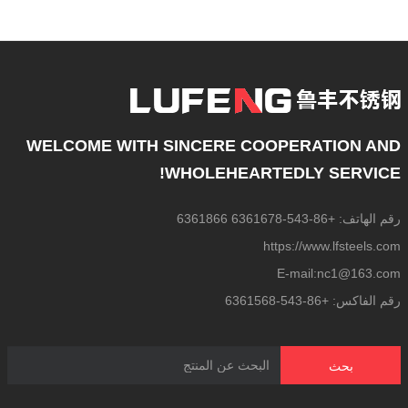
WELCOME WITH SINCERE COOPERATION AND
WHOLEHEARTEDLY SERVICE!
رقم الهاتف: +86-543-6361678 6361866
https://www.lfsteels.com
E-mail:nc1@163.com
رقم الفاكس: +86-543-6361568
بحث