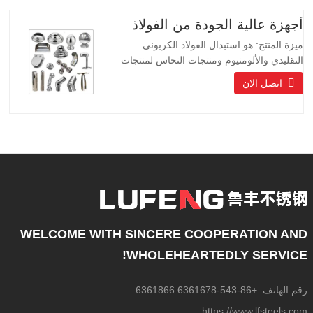
للمجتمعات الراقية والفنادق ومصنعي
المعدات.
أجهزة عالية الجودة من الفولاذ المقاوم للصدأ
ميزة المنتج: هو استبدال الفولاذ الكربوني
التقليدي والألومنيوم ومنتجات النحاس لمنتجات
حماية البيئة ، والمنتجات ذات العمر الطويل
اتصل الان
حياة طويلة ، مظهر جميل ، مقاومة للأحماض
والقلويات ، مقاومة للتآكل. إنه الخيار المثالي
للمجتمعات الراقية والفنادق ومصنعي
المعدات.
WELCOME WITH SINCERE COOPERATION AND
WHOLEHEARTEDLY SERVICE!
رقم الهاتف: +86-543-6361678 6361866
https://www.lfsteels.com